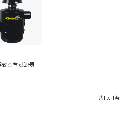
浴式空气过滤器
共
1
页
1
条