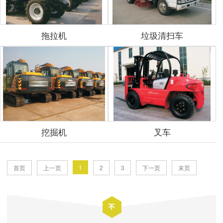
拖拉机
垃圾清扫车
挖掘机
叉车
1
首页
上一页
2
3
下一页
末页